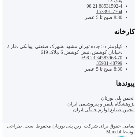
پلاک 13
88531592-4 21 98+
153391-7764
8:30 صبح تا 5 عصر
کارخانه
کیلومتر 55 جاده تهران مشهد ،شهرک صنعتی ایوانکی ،فاز 2
،خیابان کوشش ،نبش کوشش 6 ،پلاک 619
34583968-70 23 98+
35931-48799
8:30 صبح تا 5 عصر
پیوندها
انجمن پلی یورتان
پژوهشگاه پلیمر و پتروشیمی ایران
انجمن صنایع لوازم خانگی ایران
تمامی حقوق برای شرکت آرین پلی یورتان محفوظ است. طراحی
توسط
Mimdal