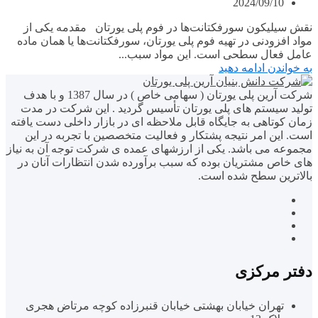
2024/09/10
نقش سیلیکون سورفکتانت‌ها در فوم پلی یورتان مقدمه یکی از
مواد افزودنی در تهیه فوم پلی یورتان، سورفکتانت‌ها یا همان ماده
عامل فعال سطحی است. این مواد سبب...
به خواندن ادامه دهید
شركت آرين پلى یورتان ( سهامى خاص ) در سال 1387 و با هدف
توليد سيستم هاى پلى یورتان تأسيس گرديد . اين شركت در مدت
زمان كوتاهی به جايگاه قابل ملاحظه اى در بازار داخلى دست يافته
است. اين امر نتیجه پشتکار و فعالیت متخصصین با تجربه در این
مجموعه می باشد. يكى از ارزشهاى عمده ى شركت توجه آن به نياز
هاى خاص مشتريان بوده كه سبب برآورده شدن انتظارات آنان در
بالاترين سطح شده است.
دفتر مرکزی
تهران خیابان بهشتی خیابان قنبرزاده کوچه مرتاض هجری